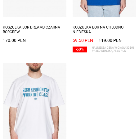
Dostępne rozmiary: S, M, L, XL, XXL
Dostępne rozmiary: S
KOSZULKA BOR DREAMS CZARNA
KOSZULKA BOR NA CHŁODNO
BORCREW
NIEBIESKA
170.00 PLN
59.50 PLN
119.00 PLN
NAJNIŻSZA CENA W CIĄGU 30 DNI
-50%
PRZED OBNIŻKĄ 71.40 PLN