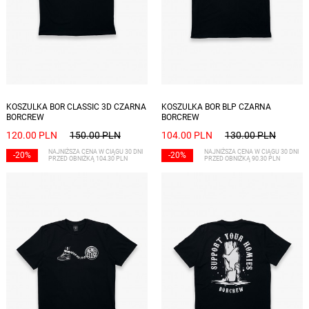
Dostępne rozmiary: S
Dostępne rozmiary: S, XL
KOSZULKA BOR CLASSIC 3D CZARNA
KOSZULKA BOR BLP CZARNA
BORCREW
BORCREW
120.00 PLN
150.00 PLN
104.00 PLN
130.00 PLN
NAJNIŻSZA CENA W CIĄGU 30 DNI
NAJNIŻSZA CENA W CIĄGU 30 DNI
-20%
-20%
PRZED OBNIŻKĄ 104.30 PLN
PRZED OBNIŻKĄ 90.30 PLN