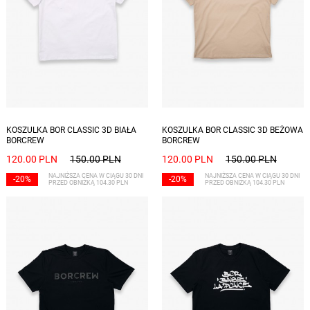
Dostępne rozmiary: S, M, XXL
Dostępne rozmiary: S, L, XL, XXL
KOSZULKA BOR CLASSIC 3D BIAŁA
KOSZULKA BOR CLASSIC 3D BEŻOWA
BORCREW
BORCREW
120.00 PLN
150.00 PLN
120.00 PLN
150.00 PLN
NAJNIŻSZA CENA W CIĄGU 30 DNI
NAJNIŻSZA CENA W CIĄGU 30 DNI
-20%
-20%
PRZED OBNIŻKĄ 104.30 PLN
PRZED OBNIŻKĄ 104.30 PLN