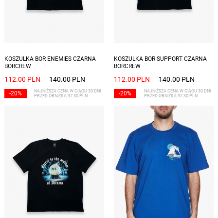
Dostępne rozmiary: S
Dostępne rozmiary: S, XL
KOSZULKA BOR ENEMIES CZARNA
KOSZULKA BOR SUPPORT CZARNA
BORCREW
BORCREW
112.00 PLN
140.00 PLN
112.00 PLN
140.00 PLN
NAJNIŻSZA CENA W CIĄGU 30 DNI
NAJNIŻSZA CENA W CIĄGU 30 DNI
-20%
-20%
PRZED OBNIŻKĄ 97.30 PLN
PRZED OBNIŻKĄ 97.30 PLN