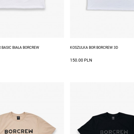
zmiary: S, M, L, XL, XXL
Dostępne rozmiary: S, M, L, XL, 
 BASIC BIAŁA BORCREW
KOSZULKA BOR BORCREW 3D
150.00 PLN