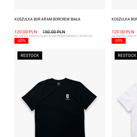
Dostępne rozmiary: S, M, L
Dostępne ro
KOSZULKA BOR AIFAM BORCREW BIAŁA
KOSZULKA BO
120.00 PLN
150.00 PLN
120.00 PLN
NAJNIŻSZA CENA W CIĄGU 30 DNI PRZED OBNIŻKĄ 139.00 PLN
NAJNIŻSZA CENA W 
-20%
-20%
RESTOCK
RESTOCK