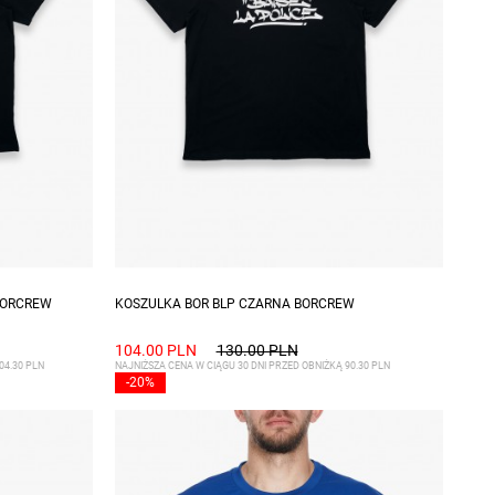
Dostępne rozmiary: S, XL
BORCREW
KOSZULKA BOR BLP CZARNA BORCREW
104.00 PLN
130.00 PLN
04.30 PLN
NAJNIŻSZA CENA W CIĄGU 30 DNI PRZED OBNIŻKĄ 90.30 PLN
-20%