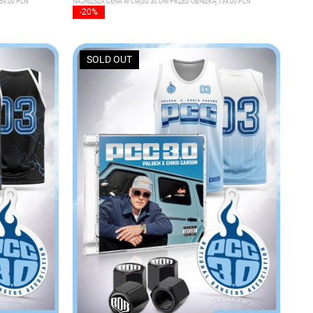
59.00 PLN
NAJNIŻSZA CENA W CIĄGU 30 DNI PRZED OBNIŻKĄ 139.00 PLN
-20%
SOLD OUT