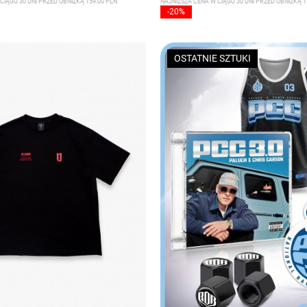
CIĄGU 30 DNI PRZED OBNIŻKĄ 159.00 PLN
NAJNIŻSZA CENA W CIĄGU 30 DNI PRZED OBNIŻKĄ 1
-20%
OSTATNIE SZTUKI