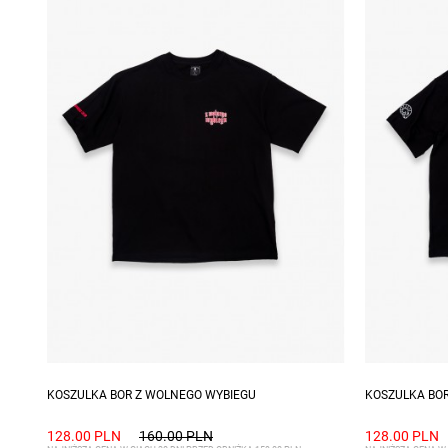
Dostępne rozmiary: S, M, L, XL, XXL
Dostępne ro
KOSZULKA BOR Z WOLNEGO WYBIEGU
KOSZULKA BO
128.00 PLN
160.00 PLN
128.00 PLN