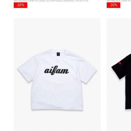
NAJNIŻSZA CENA W CIĄGU 30 DNI PRZED OBNIŻKĄ 159.00 PLN
NAJNIŻSZA CENA W 
-20%
-20%