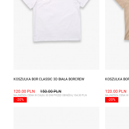
Dostępne rozmiary: S, M, XXL
Dostępne ro
KOSZULKA BOR CLASSIC 3D BIAŁA BORCREW
KOSZULKA BOR
120.00 PLN
150.00 PLN
120.00 PLN
NAJNIŻSZA CENA W CIĄGU 30 DNI PRZED OBNIŻKĄ 104.30 PLN
NAJNIŻSZA CENA W 
-20%
-20%