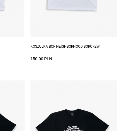
XXL
Dostępne rozmiary: S, M, L, XL, XXL
KOSZULKA BOR NEIGHBORHOOD BORCREW
150.00 PLN