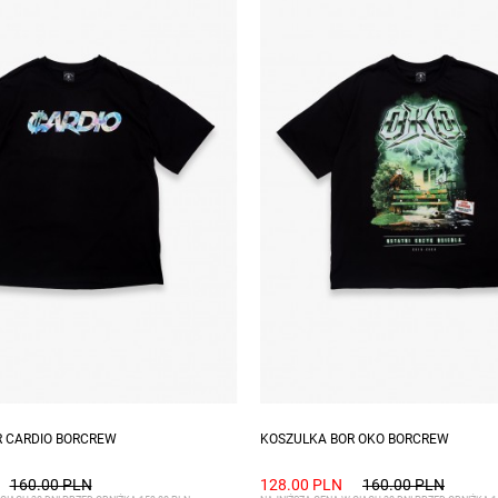
zmiary: XL, XXL
Dostępne rozmiary: S, M, L, XL, 
R CARDIO BORCREW
KOSZULKA BOR OKO BORCREW
160.00 PLN
128.00 PLN
160.00 PLN