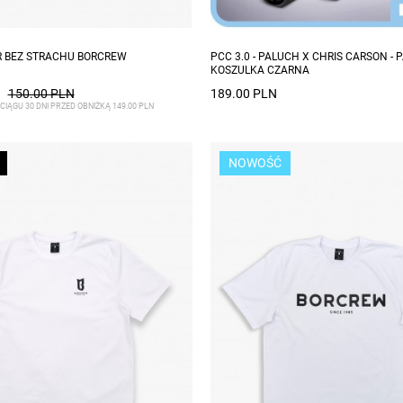
zmiary: L, XL, XXL
R BEZ STRACHU BORCREW
PCC 3.0 - PALUCH X CHRIS CARSON - 
KOSZULKA CZARNA
150.00 PLN
189.00 PLN
CIĄGU 30 DNI PRZED OBNIŻKĄ 149.00 PLN
NOWOŚĆ