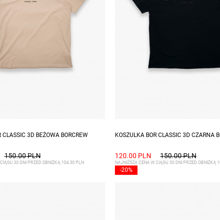
zmiary: S, L, XL, XXL
Dostępne rozmiary: S
 CLASSIC 3D BEŻOWA BORCREW
KOSZULKA BOR CLASSIC 3D CZARNA 
150.00 PLN
120.00 PLN
150.00 PLN
CIĄGU 30 DNI PRZED OBNIŻKĄ 104.30 PLN
NAJNIŻSZA CENA W CIĄGU 30 DNI PRZED OBNIŻKĄ 1
-20%