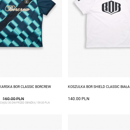
zmiary: S, XL
Dostępne rozmiary: L, XL, XXL
KARSKA BOR CLASSIC BORCREW
KOSZULKA BOR SHIELD CLASSIC BIAŁ
160.00 PLN
140.00 PLN
CIĄGU 30 DNI PRZED OBNIŻKĄ 159.00 PLN