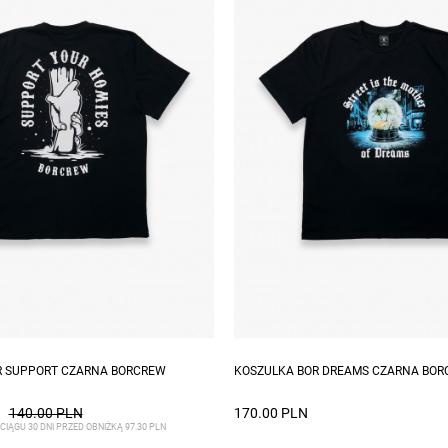
zmiary: S, XL
Dostępne rozmiary: S, M, L, XL, 
R SUPPORT CZARNA BORCREW
KOSZULKA BOR DREAMS CZARNA BO
140.00 PLN
170.00 PLN
CIĄGU 30 DNI PRZED OBNIŻKĄ 97.30 PLN