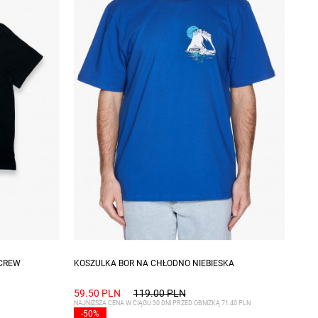
XXL
Dostępne rozmiary: S
RCREW
KOSZULKA BOR NA CHŁODNO NIEBIESKA
59.50 PLN
119.00 PLN
NAJNIŻSZA CENA W CIĄGU 30 DNI PRZED OBNIŻKĄ 71.40 PLN
-50%