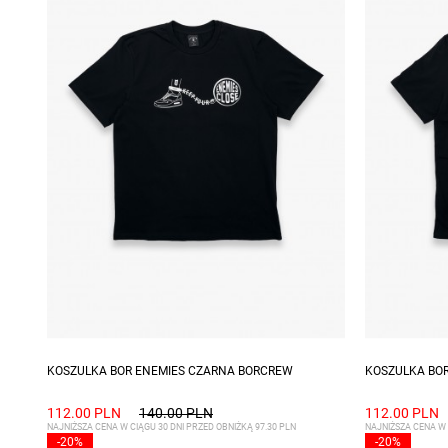
Dostępne rozmiary: S
Dostępne ro
KOSZULKA BOR ENEMIES CZARNA BORCREW
KOSZULKA BO
112.00 PLN
140.00 PLN
112.00 PLN
NAJNIŻSZA CENA W CIĄGU 30 DNI PRZED OBNIŻKĄ 97.30 PLN
NAJNIŻSZA CENA W 
-20%
-20%