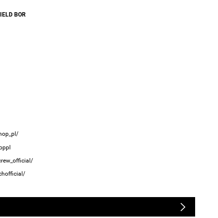
IELD BOR
hop_pl/
oppl
ew_official/
hofficial/