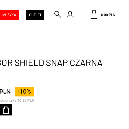
MUZYKA
OUTLET
0.00 PLN
BOR SHIELD SNAP CZARNA
 PLN
-10%
ed obniżką 90.30 PLN