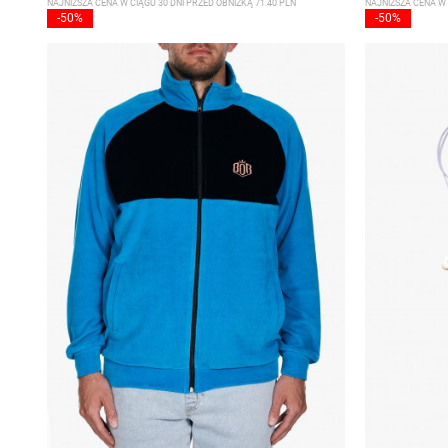
NAJNIŻSZA CENA W CIĄGU 30 DNI PRZED OBNIŻKĄ 71.40 PLN
NAJNIŻSZA CENA W 
-50%
-50%