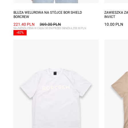
Dostępne rozmiary: S, M, L
BLUZA WELUROWA NA STÓJCE BOR SHIELD
ZAWIESZKA ZA
BORCREW
INVICT
221.40 PLN
369.00 PLN
10.00 PLN
NAJNIŻSZA CENA W CIĄGU 30 DNI PRZED OBNIŻKĄ 258.30 PLN
-40%