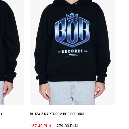
Dostępne rozmiary: M, L
LL
BLUZA Z KAPTUREM BOR RECORDS
167.40 PLN
279.00 PLN