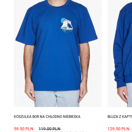
Dostępne rozmiary: S
Dostępne ro
KOSZULKA BOR NA CHŁODNO NIEBIESKA
BLUZA Z KAPT
59.50 PLN
119.00 PLN
129.50 PLN