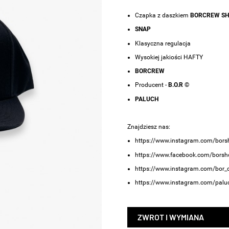
Czapka z daszkiem
BORCREW SH
SNAP
Klasyczna regulacja
Wysokiej jakiości HAFTY
BORCREW
Producent -
B.O.R ©
PALUCH
Znajdziesz nas:
https://www.instagram.com/bors
https://www.facebook.com/borsh
https://www.instagram.com/bor_cr
https://www.instagram.com/paluc
ZWROT I WYMIANA