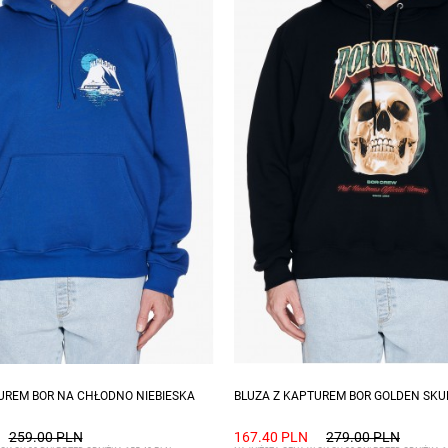
zmiary: S, M, L, XL
Dostępne rozmiary: M, L, XL
UREM BOR NA CHŁODNO NIEBIESKA
BLUZA Z KAPTUREM BOR GOLDEN SKU
259.00 PLN
167.40 PLN
279.00 PLN