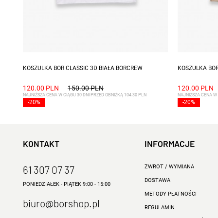
Dostępne rozmiary: S, M, XXL
Dostępne ro
KOSZULKA BOR CLASSIC 3D BIAŁA BORCREW
KOSZULKA BOR
120.00 PLN
150.00 PLN
120.00 PLN
NAJNIŻSZA CENA W CIĄGU 30 DNI PRZED OBNIŻKĄ 104.30 PLN
NAJNIŻSZA CENA W 
-20%
-20%
KONTAKT
INFORMACJE
61 307 07 37
ZWROT / WYMIANA
DOSTAWA
PONIEDZIAŁEK - PIĄTEK 9:00 - 15:00
METODY PŁATNOŚCI
biuro@borshop.pl
REGULAMIN