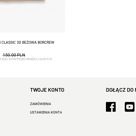
zmiary: S, L, XL, XXL
 CLASSIC 3D BEŻOWA BORCREW
150.00 PLN
CIĄGU 30 DNI PRZED OBNIŻKĄ 104.30 PLN
TWOJE KONTO
DOŁĄCZ DO 
ZAMÓWIENIA
USTAWIENIA KONTA