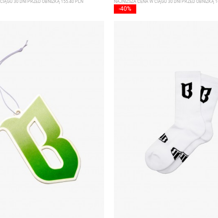
CIĄGU 30 DNI PRZED OBNIŻKĄ 155.40 PLN
NAJNIŻSZA CENA W CIĄGU 30 DNI PRZED OBNIŻKĄ 1
-40%