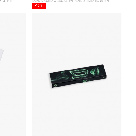
67.40 PLN
NAJNIŻSZA CENA W CIĄGU 30 DNI PRZED OBNIŻKĄ 167.40 PLN
-40%