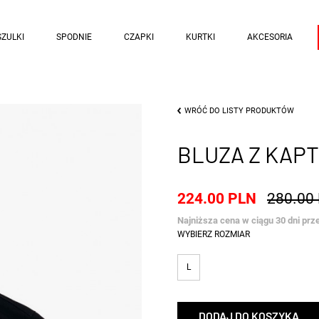
ZULKI
SPODNIE
CZAPKI
KURTKI
AKCESORIA
WRÓĆ DO LISTY PRODUKTÓW
BLUZA Z KAP
224.00 PLN
280.00
Najniższa cena w ciągu 30 dni prz
WYBIERZ ROZMIAR
L
DODAJ DO KOSZYKA