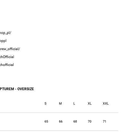
hop_pl/
oppl
ew_official/
hOfficial
hofficial
PTUREM - OVERSIZE
S
M
L
XL
XXL
65
66
68
70
71