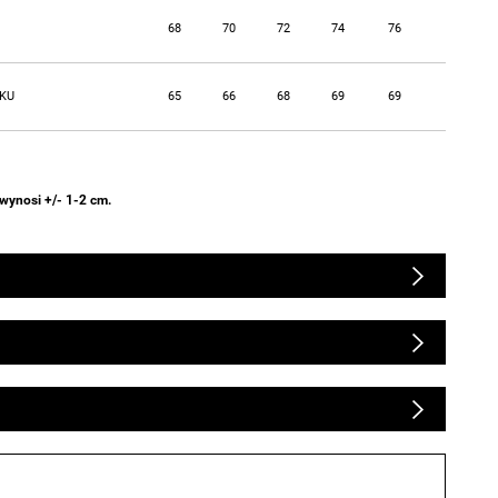
68
70
72
74
76
KU
65
66
68
69
69
wynosi +/- 1-2 cm.