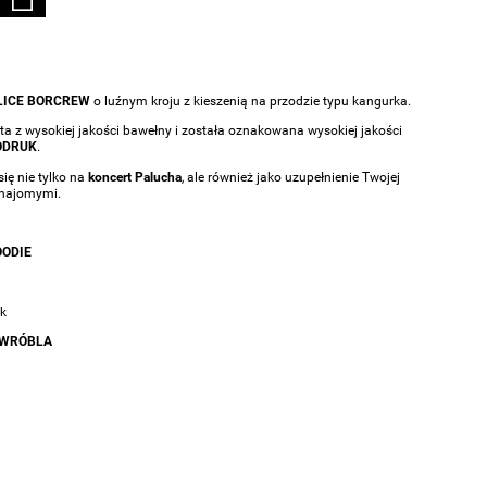
OLICE BORCREW
o luźnym kroju z kieszenią na przodzie typu kangurka.
ta z wysokiej jakości bawełny i została oznakowana wysokiej jakości
ODRUK
.
ię nie tylko na
koncert Palucha
, ale również jako uzupełnienie Twojej
 znajomymi.
ODIE
k
 WRÓBLA