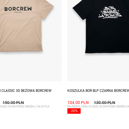
zmiary: S, L, XL, XXL
Dostępne rozmiary: S, XL
 CLASSIC 3D BEŻOWA BORCREW
KOSZULKA BOR BLP CZARNA BORCRE
150.00 PLN
104.00 PLN
130.00 PLN
CIĄGU 30 DNI PRZED OBNIŻKĄ 104.30 PLN
NAJNIŻSZA CENA W CIĄGU 30 DNI PRZED OBNIŻKĄ 9
-20%