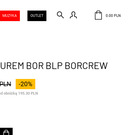
MUZYKA
OUTLET
0.00 PLN
TUREM BOR BLP BORCREW
 PLN
-20%
ed obniżką 195.30 PLN