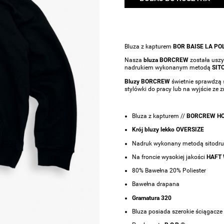
Bluza z kapturem
BOR BAISE LA P
Nasza
bluza BORCREW
została uszy
nadrukiem wykonanym metodą
SIT
Bluzy BORCREW
świetnie sprawdzą s
stylówki do pracy lub na wyjście ze
Bluza z kapturem //
BORCREW HO
Krój bluzy lekko OVERSIZE
Nadruk wykonany metodą sitodru
Na froncie wysokiej jakości
HAFT
80% Bawełna 20% Poliester
Bawełna drapana
Gramatura 320
Bluza posiada szerokie ściągacze