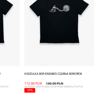
Dostępne rozmiary: S
W
KOSZULKA BOR ENEMIES CZARNA BORCREW
112.00 PLN
140.00 PLN
0.30 PLN
NAJNIŻSZA CENA W CIĄGU 30 DNI PRZED OBNIŻKĄ 97.30 PLN
-20%