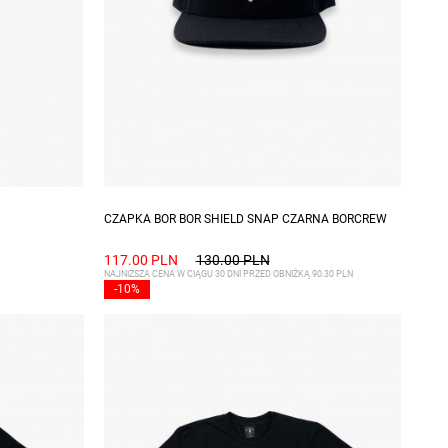
CZAPKA BOR BOR SHIELD SNAP CZARNA BORCREW
117.00 PLN
130.00 PLN
NAJNIŻSZA CENA W CIĄGU 30 DNI PRZED OBNIŻKĄ 90.30 PLN
-10%