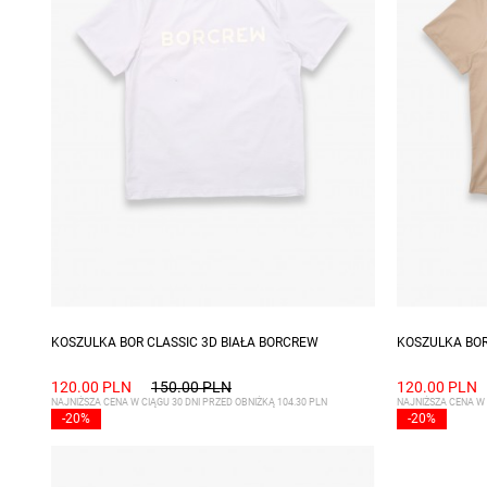
Dostępne rozmiary: S, M, XXL
Dostępne ro
KOSZULKA BOR CLASSIC 3D BIAŁA BORCREW
KOSZULKA BOR
120.00 PLN
150.00 PLN
120.00 PLN
NAJNIŻSZA CENA W CIĄGU 30 DNI PRZED OBNIŻKĄ 104.30 PLN
NAJNIŻSZA CENA W 
-20%
-20%